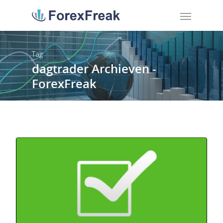
Tag
dagtrader Archieven -
ForexFreak