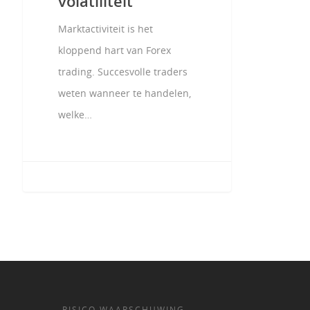
volatiliteit
Marktactiviteit is het
kloppend hart van Forex
trading. Succesvolle traders
weten wanneer te handelen,
welke…
RISICO WAARSCHUWING